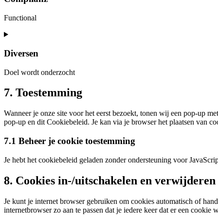
google-
maps
Functional
Consent
to
service
Diversen
complianz
Doel wordt onderzocht
Consent
7. Toestemming
to
service
Wanneer je onze site voor het eerst bezoekt, tonen wij een pop-up met
diversen
pop-up en dit Cookiebeleid. Je kan via je browser het plaatsen van c
7.1 Beheer je cookie toestemming
Je hebt het cookiebeleid geladen zonder ondersteuning voor JavaScr
8. Cookies in-/uitschakelen en verwijderen
Je kunt je internet browser gebruiken om cookies automatisch of hand
internetbrowser zo aan te passen dat je iedere keer dat er een cookie 