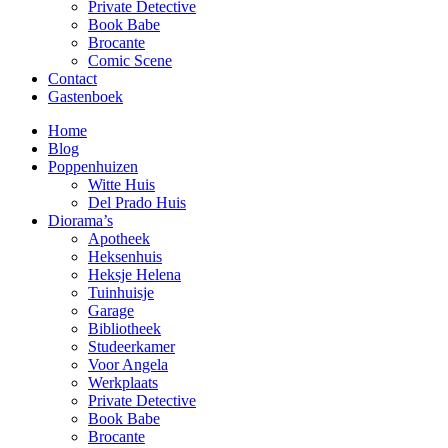
Private Detective
Book Babe
Brocante
Comic Scene
Contact
Gastenboek
Home
Blog
Poppenhuizen
Witte Huis
Del Prado Huis
Diorama’s
Apotheek
Heksenhuis
Heksje Helena
Tuinhuisje
Garage
Bibliotheek
Studeerkamer
Voor Angela
Werkplaats
Private Detective
Book Babe
Brocante