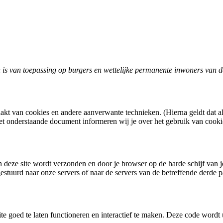
en is van toepassing op burgers en wettelijke permanente inwoners va
aakt van cookies en andere aanverwante technieken. (Hierna geldt dat
het onderstaande document informeren wij je over het gebruik van cookie
 deze site wordt verzonden en door je browser op de harde schijf van 
tuurd naar onze servers of naar de servers van de betreffende derde pa
e goed te laten functioneren en interactief te maken. Deze code wordt u