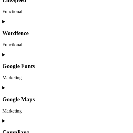
LiteSpeed
google-
analytics
Functional
Consent
to
service
Wordfence
litespeed
Functional
Consent
to
service
Google Fonts
wordfence
Marketing
Consent
to
service
Google Maps
google-
fonts
Marketing
Consent
to
service
Complianz