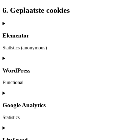
6. Geplaatste cookies
Elementor
Statistics (anonymous)
Consent
to
service
WordPress
elementor
Functional
Consent
to
service
Google Analytics
wordpress
Statistics
Consent
to
service