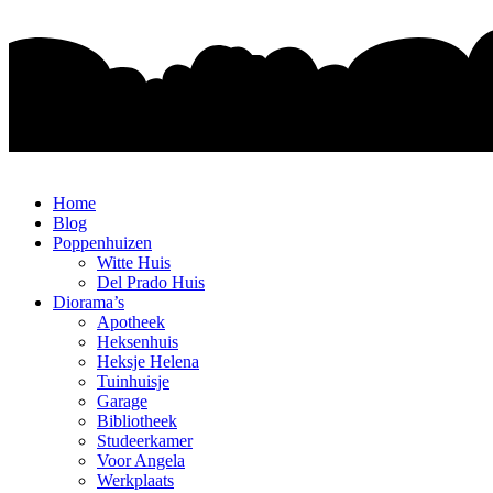
Ga
naar
de
inhoud
Home
Blog
Poppenhuizen
Witte Huis
Del Prado Huis
Diorama’s
Apotheek
Heksenhuis
Heksje Helena
Tuinhuisje
Garage
Bibliotheek
Studeerkamer
Voor Angela
Werkplaats