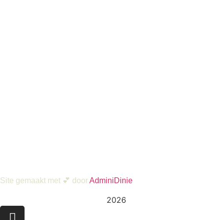
Site gemaakt met 💕 door
AdminiDinie
2026