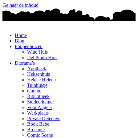
Ga naar de inhoud
Home
Blog
Poppenhuizen
Witte Huis
Del Prado Huis
Diorama’s
Apotheek
Heksenhuis
Heksje Helena
Tuinhuisje
Garage
Bibliotheek
Studeerkamer
Voor Angela
Werkplaats
Private Detective
Book Babe
Brocante
Comic Scene