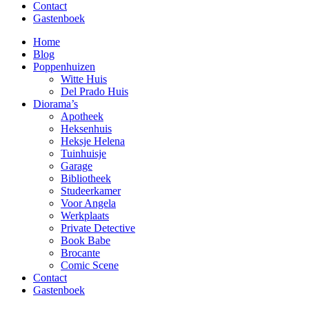
Contact
Gastenboek
Home
Blog
Poppenhuizen
Witte Huis
Del Prado Huis
Diorama’s
Apotheek
Heksenhuis
Heksje Helena
Tuinhuisje
Garage
Bibliotheek
Studeerkamer
Voor Angela
Werkplaats
Private Detective
Book Babe
Brocante
Comic Scene
Contact
Gastenboek